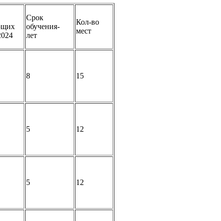
Срок
Кол-во
ющих
обучения-
мест
2024
лет
8
15
5
12
5
12