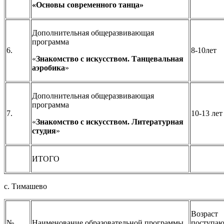
«Основы современного танца»
Дополнительная общеразвивающая
программа
6.
8-10лет
«
Знакомство с искусством. Танцевальная
аэробика
»
Дополнительная общеразвивающая
программа
7.
10-13 лет
«
Знакомство с искусством. Литературная
студия
»
ИТОГО
с. Тимашево
Возраст
№
Наименование образовательной программы
поступа