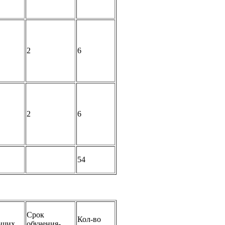
2
6
2
6
54
Срок
Кол-во
ющих
обучения-