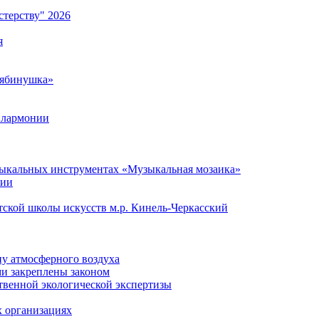
терству" 2026
я
Рябинушка»
илармонии
ыкальных инструментах «Музыкальная мозаика»
нии
тской школы искусств м.р. Кинель-Черкасский
ну атмосферного воздуха
и закреплены законом
твенной экологической экспертизы
х организациях