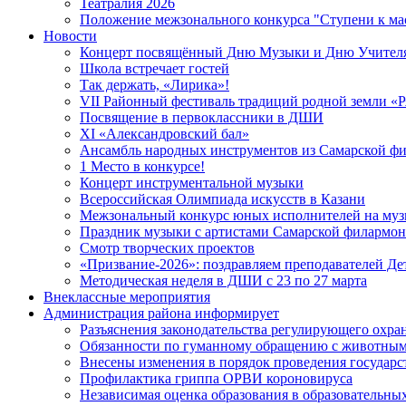
Театралия 2026
Положение межзонального конкурса "Ступени к мас
Новости
Концерт посвящённый Дню Музыки и Дню Учител
Школа встречает гостей
Так держать, «Лирика»!
VII Районный фестиваль традиций родной земли «
Посвящение в первоклассники в ДШИ
XI «Александровский бал»
Ансамбль народных инструментов из Самарской ф
1 Место в конкурсе!
Концерт инструментальной музыки
Всероссийская Олимпиада искусств в Казани
Межзональный конкурс юных исполнителей на муз
Праздник музыки с артистами Самарской филармо
Смотр творческих проектов
«Призвание-2026»: поздравляем преподавателей Де
Методическая неделя в ДШИ с 23 по 27 марта
Внеклассные мероприятия
Администрация района информирует
Разъяснения законодательства регулирующего охра
Обязанности по гуманному обращению с животным
Внесены изменения в порядок проведения государс
Профилактика гриппа ОРВИ короновируса
Независимая оценка образования в образовательны