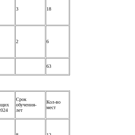
3
18
2
6
63
Срок
Кол-во
ющих
обучения-
мест
2024
лет
8
12